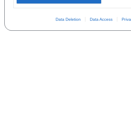
Data Deletion
Data Access
Priva
PLUS D´INFORMATIONS
Qui sommes nous ?
FAQ
Listing des pièces
Contact