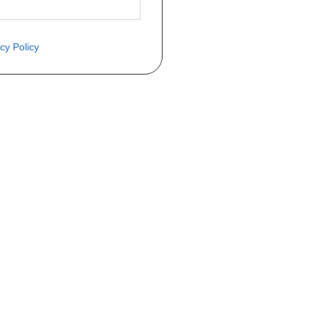
cy Policy
COMMANDE
Mon compte
Livraisons
Retours