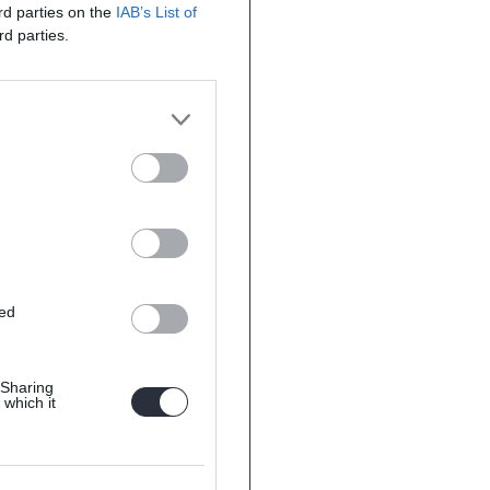
ird parties on the
IAB’s List of
rd parties.
ted
 Sharing
 which it