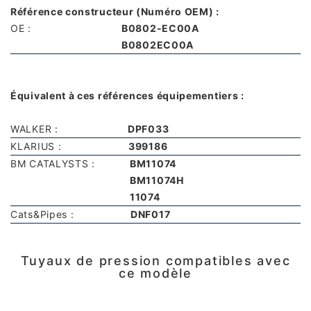
Référence constructeur (Numéro OEM) :
OE :
B0802-EC00A
B0802EC00A
Équivalent à ces références équipementiers :
WALKER :
DPF033
KLARIUS :
399186
BM CATALYSTS :
BM11074
BM11074H
11074
Cats&Pipes :
DNF017
Tuyaux de pression compatibles avec
ce modèle