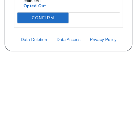
collected.
Opted Out
CONFIRM
Data Deletion
Data Access
Privacy Policy
PLUS D´INFORMATIONS
Qui sommes nous ?
FAQ
Listing des pièces