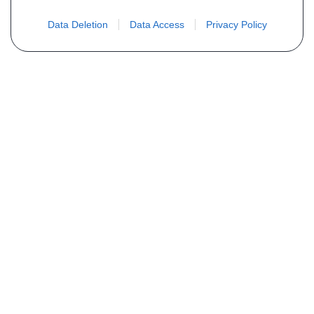
Data Deletion
Data Access
Privacy Policy
PLUS D´INFORMATIONS
Qui sommes nous ?
FAQ
Listing des pièces
Contact
COMMANDE