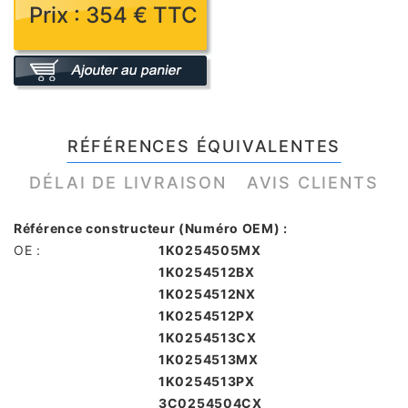
Prix : 354 € TTC
RÉFÉRENCES ÉQUIVALENTES
DÉLAI DE LIVRAISON
AVIS CLIENTS
Référence constructeur (Numéro OEM) :
OE :
1K0254505MX
1K0254512BX
1K0254512NX
1K0254512PX
1K0254513CX
1K0254513MX
1K0254513PX
3C0254504CX