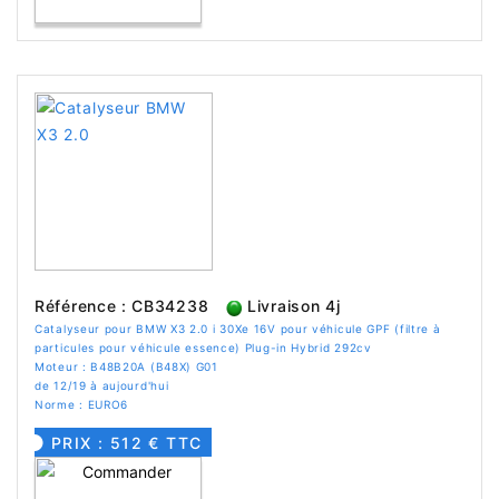
Référence : CB34238
Livraison 4j
Catalyseur pour BMW X3 2.0 i 30Xe 16V pour véhicule GPF (filtre à
particules pour véhicule essence) Plug-in Hybrid 292cv
Moteur : B48B20A (B48X) G01
de 12/19 à aujourd'hui
Norme : EURO6
PRIX : 512 € TTC