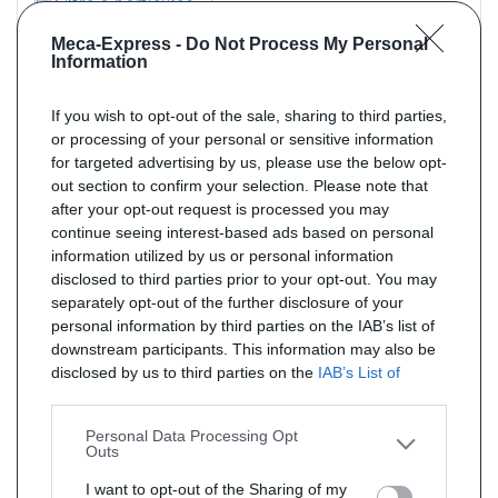
Meca-Express -
Do Not Process My Personal
Information
If you wish to opt-out of the sale, sharing to third parties,
or processing of your personal or sensitive information
for targeted advertising by us, please use the below opt-
out section to confirm your selection. Please note that
Référence : FCD5963
Livraison 4j
after your opt-out request is processed you may
Filtre à particules NEUF pour BMW X3 2.0 20Xd TD 190cv - moteur :
continue seeing interest-based ads based on personal
B47D20A (B47) F25
information utilized by us or personal information
de 4/14 à 8/17
disclosed to third parties prior to your opt-out. You may
Norme : EURO6
separately opt-out of the further disclosure of your
PRIX : 874 € TTC
personal information by third parties on the IAB’s list of
downstream participants. This information may also be
disclosed by us to third parties on the
IAB’s List of
Downstream Participants
that may further disclose it to
other third parties.
Personal Data Processing Opt
Outs
I want to opt-out of the Sharing of my