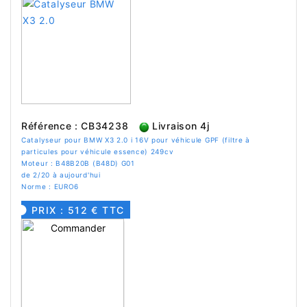
Référence : CB34238
Livraison 4j
Catalyseur pour BMW X3 2.0 i 16V pour véhicule GPF (filtre à
particules pour véhicule essence) 249cv
Moteur : B48B20B (B48D) G01
de 2/20 à aujourd'hui
Norme : EURO6
PRIX : 512 € TTC