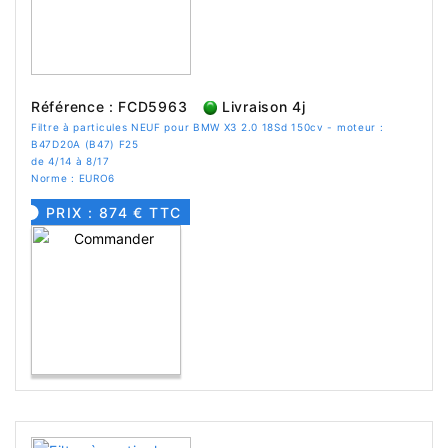
Référence : FCD5963
Livraison 4j
Filtre à particules NEUF pour BMW X3 2.0 18Sd 150cv - moteur :
B47D20A (B47) F25
de 4/14 à 8/17
Norme : EURO6
PRIX : 874 € TTC