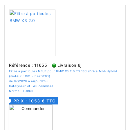
Référence : 11655
Livraison 6j
Filtre à particules NEUF pour BMW X3 2.0 TD 18d sDrive Mild-Hybrid
(moteur : G01 - B47D20B)
de 07/2020 à aujourd'hui
Catalyseur et FAP combinés
Norme : EURO6
PRIX : 1053 € TTC