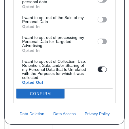
personal data.
Opted In
I want to opt-out of the Sale of my
Personal Data.
Opted In
I want to opt-out of processing my
Personal Data for Targeted
Advertising.
Opted In
I want to opt-out of Collection, Use,
Retention, Sale, and/or Sharing of
my Personal Data that Is Unrelated
Référence : JMJ1229
Livraison 5j
with the Purposes for which it was
collected.
Filtres à particules (FAP) NEUF pour BMW X3 18d F25 08/2011-
Opted Out
02/2014
CONFIRM
PRIX : 643 € TTC
Data Deletion
Data Access
Privacy Policy