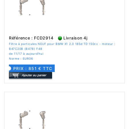
Référence : FCD2914
Livraison 4j
Filtre à particules NEUF pour BMW X1 2.0 18Sd TD 150cv - moteur :
B47C20B (B47B) F48
de 11/17 à aujourd'hui
Norme : EURO6
PRIX : 851 € TTC