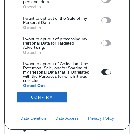
personal data.
Opted In
I want to opt-out of the Sale of my
Personal Data.
Opted In
I want to opt-out of processing my
Référence : 11502
Livraison 6j
Personal Data for Targeted
Filtre à particules NEUF pour BMW X1 2.0 18d TD (moteur : F48 -
Advertising.
B47C20A)
Opted In
de 07/2015 à 06/2022
Norme : Euro 6
I want to opt-out of Collection, Use,
catalyseur et FAP combinés
Retention, Sale, and/or Sharing of
my Personal Data that Is Unrelated
with the Purposes for which it was
PRIX : 1515 € TTC
collected.
Opted Out
CONFIRM
Data Deletion
Data Access
Privacy Policy