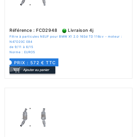
Référence : FCD2948
Livraison 4j
Filtre à particules NEUF pour BMW X1 2.0 16Sd TD 116cv - moteur :
N47D20C E84
de 9/11 à 6/15
Norme : EURO5
PRIX : 572 € TTC