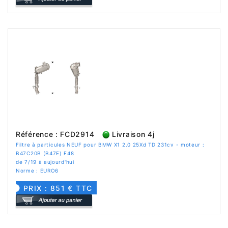
Référence : FCD2914
Livraison 4j
Filtre à particules NEUF pour BMW X1 2.0 25Xd TD 231cv - moteur :
B47C20B (B47E) F48
de 7/19 à aujourd'hui
Norme : EURO6
PRIX : 851 € TTC