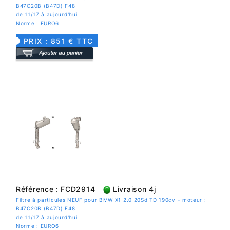
B47C20B (B47D) F48
de 11/17 à aujourd'hui
Norme : EURO6
PRIX : 851 € TTC
Référence : FCD2914
Livraison 4j
Filtre à particules NEUF pour BMW X1 2.0 20Sd TD 190cv - moteur :
B47C20B (B47D) F48
de 11/17 à aujourd'hui
Norme : EURO6