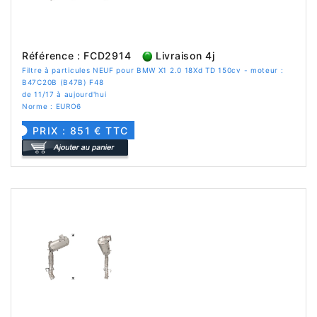
Référence : FCD2914
Livraison 4j
Filtre à particules NEUF pour BMW X1 2.0 18Xd TD 150cv - moteur :
B47C20B (B47B) F48
de 11/17 à aujourd'hui
Norme : EURO6
PRIX : 851 € TTC