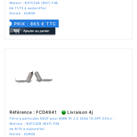
Moteur : B47C20A (B47) F48
de 11/15 à aujourd'hui
Norme : EURO6
PRIX : 865 € TTC
Référence : FCD4941
Livraison 4j
Filtre à particules NEUF pour BMW X1 2.0 25Xd TD DPF 231cv -
Motreur : B47C20B (B47) F48
de 9/15 à aujourd'hui
Norme : EURO6