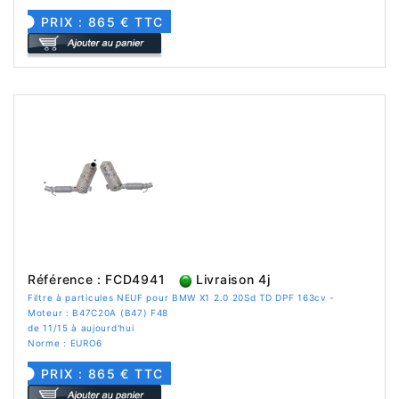
PRIX : 865 € TTC
Référence : FCD4941
Livraison 4j
Filtre à particules NEUF pour BMW X1 2.0 20Sd TD DPF 163cv -
Moteur : B47C20A (B47) F48
de 11/15 à aujourd'hui
Norme : EURO6
PRIX : 865 € TTC