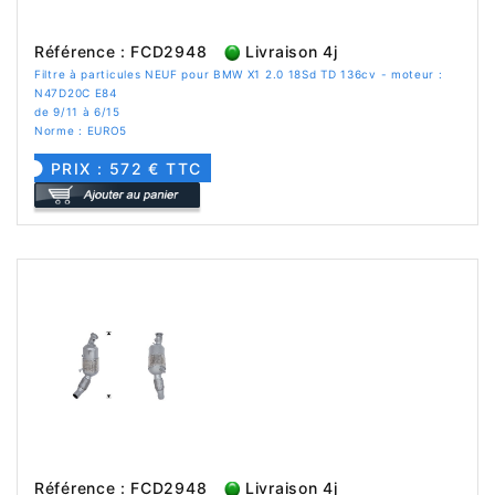
Référence : FCD2948
Livraison 4j
Filtre à particules NEUF pour BMW X1 2.0 18Sd TD 136cv - moteur :
N47D20C E84
de 9/11 à 6/15
Norme : EURO5
PRIX : 572 € TTC
Référence : FCD2948
Livraison 4j