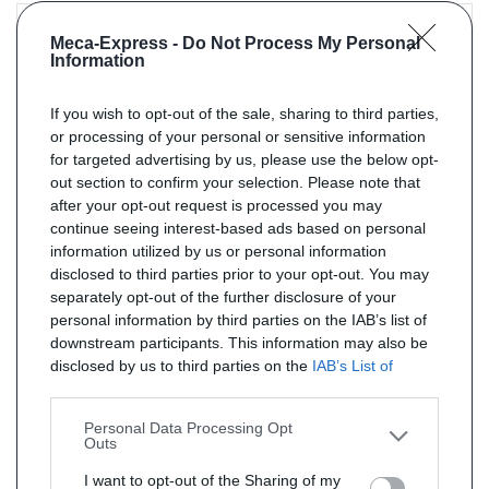
Meca-Express -
Do Not Process My Personal
Information
If you wish to opt-out of the sale, sharing to third parties,
or processing of your personal or sensitive information
for targeted advertising by us, please use the below opt-
out section to confirm your selection. Please note that
after your opt-out request is processed you may
continue seeing interest-based ads based on personal
Référence : 11112
En stock
information utilized by us or personal information
Filtre à particules NEUF pour BMW X1 2.0 BMW X1 20d 2.0TD (E84)
LHD (moteur : N47)
disclosed to third parties prior to your opt-out. You may
de 10/2009 à 06/2015 (Euro 4 - Catalyseur et FAP combiné)
separately opt-out of the further disclosure of your
personal information by third parties on the IAB’s list of
PRIX : 233 € TTC
downstream participants. This information may also be
disclosed by us to third parties on the
IAB’s List of
Downstream Participants
that may further disclose it to
other third parties.
Personal Data Processing Opt
Outs
I want to opt-out of the Sharing of my