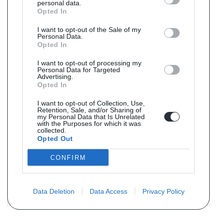
personal data.
Opted In
PRIX : 303 € TTC
I want to opt-out of the Sale of my
Personal Data.
Opted In
I want to opt-out of processing my
Personal Data for Targeted
Advertising.
Opted In
I want to opt-out of Collection, Use,
Retention, Sale, and/or Sharing of
my Personal Data that Is Unrelated
with the Purposes for which it was
collected.
Opted Out
Référence : JMJ1091510
Livraison 5j
CONFIRM
Catalyseur pour Audi A6 2.4 ASM 6/01-5/04
PRIX : 303 € TTC
Data Deletion
Data Access
Privacy Policy