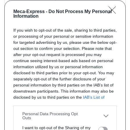
Meca-Express -
Do Not Process My Personal
Information
Référence : JMJ1091509
Livraison 5j
Catalyseur pour Audi A6 Quattro 2.4 BDV 6/01-5/04
If you wish to opt-out of the sale, sharing to third parties,
or processing of your personal or sensitive information
PRIX : 303 € TTC
for targeted advertising by us, please use the below opt-
out section to confirm your selection. Please note that
after your opt-out request is processed you may
continue seeing interest-based ads based on personal
information utilized by us or personal information
disclosed to third parties prior to your opt-out. You may
separately opt-out of the further disclosure of your
personal information by third parties on the IAB’s list of
downstream participants. This information may also be
disclosed by us to third parties on the
IAB’s List of
Downstream Participants
that may further disclose it to
other third parties.
Personal Data Processing Opt
Outs
Référence : JMJ1091509
Livraison 5j
I want to opt-out of the Sharing of my
Catalyseur pour Audi A6 2.8 AMX 6/00-5/01